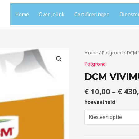
Home
Over Jolink
Certificeringen
Dienste
DCM
Home
/
Potgrond
/ DCM 
ViViMus
Potgrond
aantal
DCM VIVIM
€
10,00
–
€
430
hoeveelheid