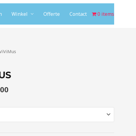
n
Winkel
Offerte
Contact
0 items
ViViMus
US
,00