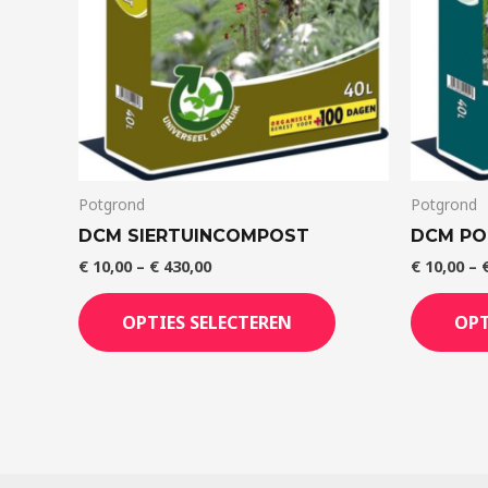
Potgrond
Potgrond
DCM SIERTUINCOMPOST
DCM P
€
10,00
–
€
430,00
€
10,00
–
OPTIES SELECTEREN
OPT