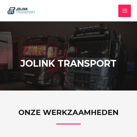
Ga
MAI
naar
MEN
de
inhoud
JOLINK TRANSPORT
ONZE WERKZAAMHEDEN